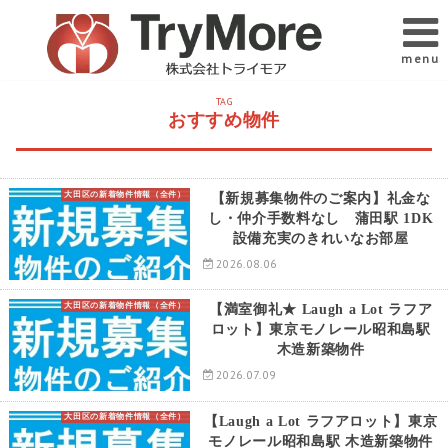
menu
TAG
おすすめ物件
大田区の新着物件情報（全件）
【新規募集物件のご案内】礼金な
し・仲介手数料なし 蒲田駅 1DK
設備充実のきれいなお部屋
2026.08.06
大田区の新着物件情報（全件）
【満室御礼★ Laugh a Lot ラフア
ロット】東京モノレール昭和島駅
木造新築物件
2026.07.09
大田区の新着物件情報（全件）
【Laugh a Lot ラフアロット】東京
モノレール昭和島駅 木造新築物件