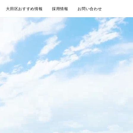
大田区おすすめ情報
採用情報
お問い合わせ
委託契約
介依頼
建物管理
規模修繕工事事例
大田区情報ブログ
魅力いっぱいの大田区 紹介動画
大田区ホームページ
大田区 通学区域
大田区 ユニークおおた
中途採用 / キャリア採用
新卒採用
メールフォーム お電話
LINEともだち追加