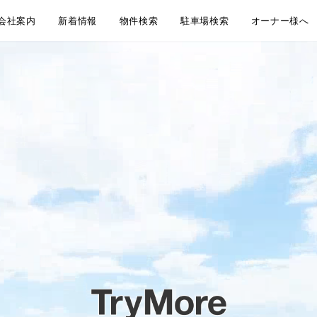
会社案内
新着情報
物件検索
駐車場検索
オーナー様へ
会社概要
アクセス
企業理念
代表挨拶
弊社からのお知らせ
新着物件情報
物件のご紹介方法のご案内
LINEともだち追加
無料お引越し見積り
地域から探す
沿線・駅から探す
通学・通勤時間から探す
大田区おすすめ賃貸居住用物件
大田区おすすめペット相談可物件
大田区おすすめ賃貸事業用物件
地域から探す
沿線・駅から探す
通学・通勤時間から探す
大田区おすすめ駐車場
賃貸管理 管理
空室募集・媒
リフォーム・
屋上防水・大