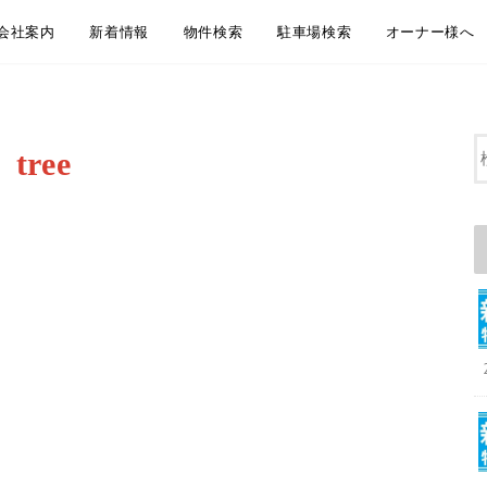
会社案内
新着情報
物件検索
駐車場検索
オーナー様へ
会社概要
アクセス
企業理念
代表挨拶
弊社からのお知らせ
新着物件情報
物件のご紹介方法のご案内
LINEともだち追加
無料お引越し見積り
地域から探す
沿線・駅から探す
通学・通勤時間から探す
大田区おすすめ賃貸居住用物件
大田区おすすめペット相談可物件
大田区おすすめ賃貸事業用物件
地域から探す
沿線・駅から探す
通学・通勤時間から探す
大田区おすすめ駐車場
賃貸管理 管理
空室募集・媒
リフォーム・
屋上防水・大
tree