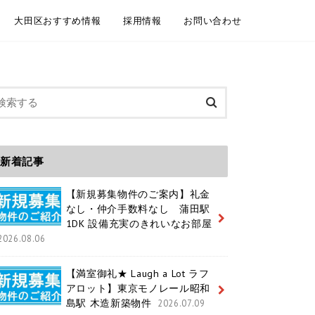
大田区おすすめ情報
採用情報
お問い合わせ
委託契約
介依頼
建物管理
規模修繕工事事例
大田区情報ブログ
魅力いっぱいの大田区 紹介動画
大田区ホームページ
大田区 通学区域
大田区 ユニークおおた
中途採用 / キャリア採用
新卒採用
メールフォーム お電話
LINEともだち追加
新着記事
【新規募集物件のご案内】礼金
なし・仲介手数料なし 蒲田駅
1DK 設備充実のきれいなお部屋
2026.08.06
【満室御礼★ Laugh a Lot ラフ
アロット】東京モノレール昭和
島駅 木造新築物件
2026.07.09