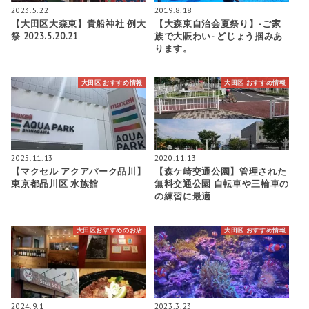
2023.5.22
2019.8.18
【大田区大森東】貴船神社 例大
【大森東自治会夏祭り】-ご家
祭 2023.5.20.21
族で大賑わい- どじょう掴みあ
ります。
大田区 おすすめ情報
大田区 おすすめ情報
2025.11.13
2020.11.13
【マクセル アクアパーク品川】
【森ケ崎交通公園】管理された
東京都品川区 水族館
無料交通公園 自転車や三輪車の
の練習に最適
大田区おすすめのお店
大田区 おすすめ情報
2024.9.1
2023.3.23