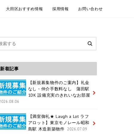
大田区おすすめ情報
採用情報
お問い合わせ
委託契約
介依頼
建物管理
規模修繕工事事例
大田区情報ブログ
魅力いっぱいの大田区 紹介動画
大田区ホームページ
大田区 通学区域
大田区 ユニークおおた
中途採用 / キャリア採用
新卒採用
メールフォーム お電話
LINEともだち追加
新着記事
【新規募集物件のご案内】礼金
なし・仲介手数料なし 蒲田駅
1DK 設備充実のきれいなお部屋
2026.08.06
【満室御礼★ Laugh a Lot ラフ
アロット】東京モノレール昭和
島駅 木造新築物件
2026.07.09