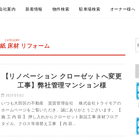
会社案内
新着情報
物件検索
駐車場検索
オーナー様へ
会社概要
アクセス
企業理念
代表挨拶
弊社からのお知らせ
新着物件情報
物件のご紹介方法のご案内
LINEともだち追加
無料お引越し見積り
地域から探す
沿線・駅から探す
通学・通勤時間から探す
大田区おすすめ賃貸居住用物件
大田区おすすめペット相談可物件
大田区おすすめ賃貸事業用物件
地域から探す
沿線・駅から探す
通学・通勤時間から探す
大田区おすすめ駐車場
賃貸管理 管理
空室募集・媒
リフォーム・
屋上防水・大
CATEGORY
紙 床材 リフォーム
【リノベーション クローゼットへ変更
工事】弊社管理マンション様
2025.03.02
いつも大田区の不動産 賃貸管理会社 株式会社トライモアの
ホームページをご覧いただき、誠にありがとうございます。 【
施 工 内 容 】 押し入れからクローゼット新設工事 床材フロア
タイル、クロス等張替え工事 【 内 容…