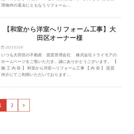
理物件の退去にともなうリフォーム…
【和室から洋室へリフォーム工事】大
田区オーナー様
2023.02.08
いつも大田区の不動産 賃貸管理会社 株式会社トライモアの
ホームページをご覧いただき、誠にありがとうございます。 【
施 工 内 容 】 和室から洋室へリフォーム工事 【 内 容 】 賃貸
仲介にてご利用いただいております…
1
2
>