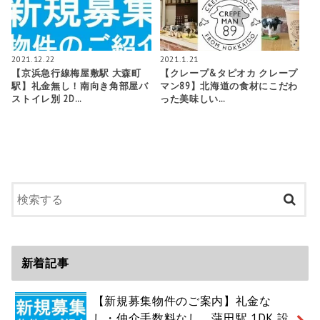
2021.12.22
2021.1.21
【京浜急行線梅屋敷駅 大森町
【クレープ&タピオカ クレープ
駅】礼金無し！南向き角部屋バ
マン89】北海道の食材にこだわ
ストイレ別 2D…
った美味しい…
新着記事
【新規募集物件のご案内】礼金な
し・仲介手数料なし 蒲田駅 1DK 設