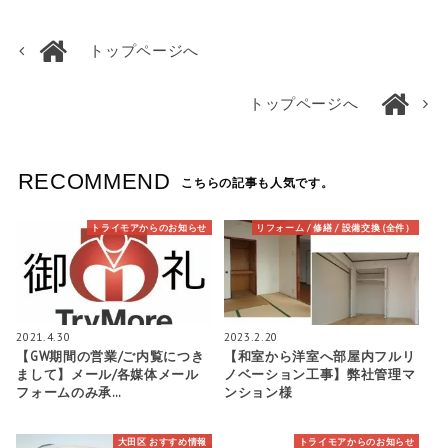
トップページへ
トップページへ
RECOMMEND
こちらの記事も人気です。
トライモアからのお知らせ
リフォーム / 修繕 / 設備交換 (全件）
2021.4.30
2023.2.20
【GW期間の営業/ご内覧につき
【和室から洋室へ部屋内フルリ
まして】メール/各媒体メール
ノベーション工事】弊社管理マ
フォームのみ承…
ンション様
大田区 おすすめ情報
トライモアからのお知らせ