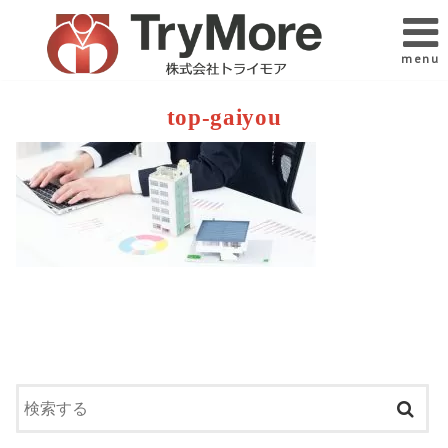
menu
top-gaiyou