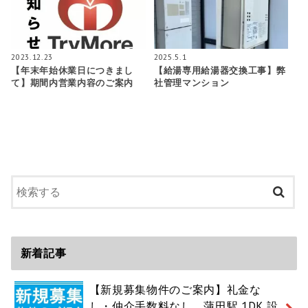
2023.12.23
2025.5.1
【年末年始休業日につきまし
【給湯専用給湯器交換工事】弊
て】期間内営業内容のご案内
社管理マンション
新着記事
【新規募集物件のご案内】礼金な
し・仲介手数料なし 蒲田駅 1DK 設