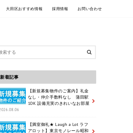
大田区おすすめ情報
採用情報
お問い合わせ
委託契約
介依頼
建物管理
規模修繕工事事例
大田区情報ブログ
魅力いっぱいの大田区 紹介動画
大田区ホームページ
大田区 通学区域
大田区 ユニークおおた
中途採用 / キャリア採用
新卒採用
メールフォーム お電話
LINEともだち追加
新着記事
【新規募集物件のご案内】礼金
なし・仲介手数料なし 蒲田駅
1DK 設備充実のきれいなお部屋
2026.08.06
【満室御礼★ Laugh a Lot ラフ
アロット】東京モノレール昭和