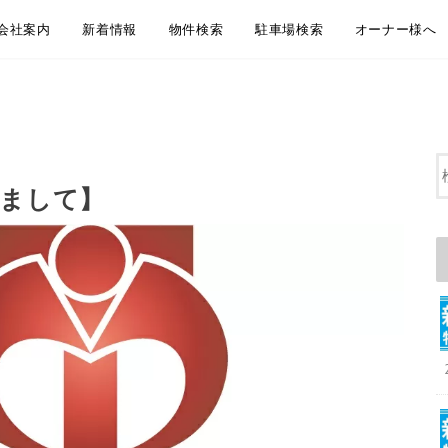
会社案内
新着情報
物件検索
駐車場検索
オーナー様へ
会社概要
アクセス
企業理念
代表挨拶
弊社からのお知らせ
新着物件情報
物件のご紹介方法のご案内
LINEともだち追加
無料お引越し見積り
地域から探す
沿線・駅から探す
通学・通勤時間から探す
大田区おすすめ賃貸居住用物件
大田区おすすめペット相談可物件
大田区おすすめ賃貸事業用物件
地域から探す
沿線・駅から探す
通学・通勤時間から探す
大田区おすすめ駐車場
賃貸管理 管理
空室募集・媒
リフォーム・
屋上防水・大
きまして】