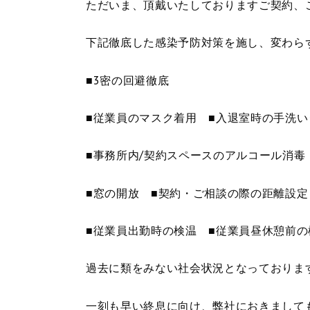
ただいま、頂戴いたしておりますご契約、
下記徹底した感染予防対策を施し、変わら
■3密の回避徹底
■従業員のマスク着用 ■入退室時の手洗い
■事務所内/契約スペースのアルコール消
■窓の開放 ■契約・ご相談の際の距離設定
■従業員出勤時の検温 ■従業員昼休憩前の
過去に類をみない社会状況となっておりま
一刻も早い終息に向け、弊社におきまして