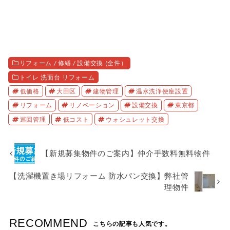
リフォーム / 修繕 / 設備交換 (全件）
トイレ 洗面台 リフォーム
低価格
大田区
建物管理
温水洗浄便座設置
リフォーム
リノベーション
設備交換
東京都
巡回管理
低コスト
ウォシュレット交換
【新規募集物件のご案内】仲介手数料無料物件
【洗濯機置き場リフォーム 防水パン交換】弊社管
理物件
RECOMMEND
こちらの記事も人気です。