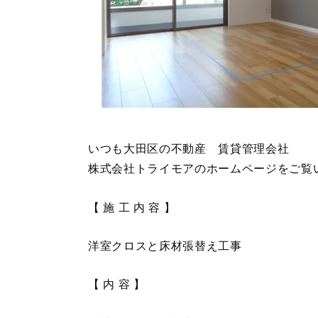
いつも大田区の不動産 賃貸管理会社
株式会社トライモアのホームページをご覧
【 施 工 内 容 】
洋室クロスと床材張替え工事
【 内 容 】