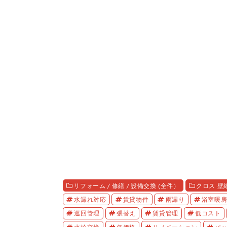
リフォーム / 修繕 / 設備交換 (全件）
クロス 壁
水漏れ対応
賃貸物件
雨漏り
浴室暖
巡回管理
張替え
賃貸管理
低コスト
水栓交換
低価格
リノベーション
パ