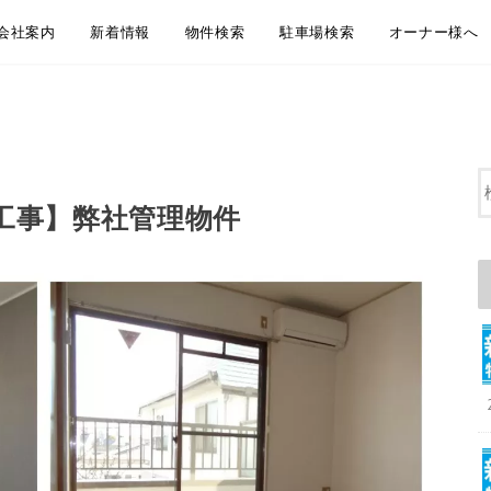
会社案内
新着情報
物件検索
駐車場検索
オーナー様へ
会社概要
アクセス
企業理念
代表挨拶
弊社からのお知らせ
新着物件情報
物件のご紹介方法のご案内
LINEともだち追加
無料お引越し見積り
地域から探す
沿線・駅から探す
通学・通勤時間から探す
大田区おすすめ賃貸居住用物件
大田区おすすめペット相談可物件
大田区おすすめ賃貸事業用物件
地域から探す
沿線・駅から探す
通学・通勤時間から探す
大田区おすすめ駐車場
賃貸管理 管理
空室募集・媒
リフォーム・
屋上防水・大
工事】弊社管理物件