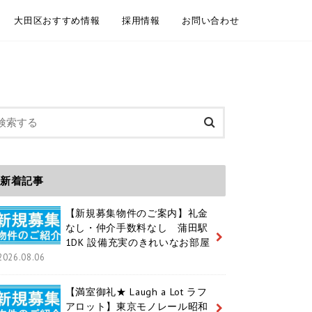
大田区おすすめ情報
採用情報
お問い合わせ
委託契約
介依頼
建物管理
規模修繕工事事例
大田区情報ブログ
魅力いっぱいの大田区 紹介動画
大田区ホームページ
大田区 通学区域
大田区 ユニークおおた
中途採用 / キャリア採用
新卒採用
メールフォーム お電話
LINEともだち追加
新着記事
【新規募集物件のご案内】礼金
なし・仲介手数料なし 蒲田駅
1DK 設備充実のきれいなお部屋
2026.08.06
【満室御礼★ Laugh a Lot ラフ
アロット】東京モノレール昭和