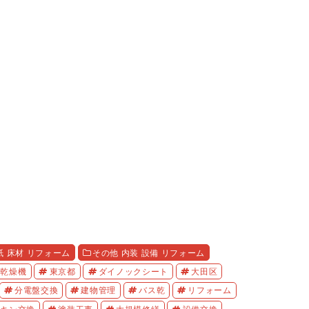
紙 床材 リフォーム
その他 内装 設備 リフォーム
房乾燥機
東京都
ダイノックシート
大田区
分電盤交換
建物管理
バス乾
リフォーム
ッキン交換
塗装工事
大規模修繕
設備交換