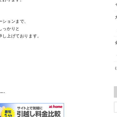
ーションまで、
しっかりと
申し上げております。
。
5
—-