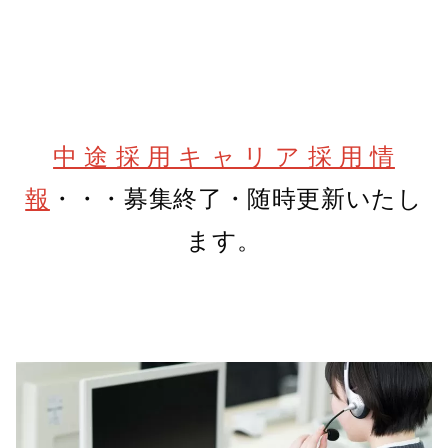
中 途 採 用 キ ャ リ ア 採 用 情
報
・・・募集終了・随時更新いたし
ます。