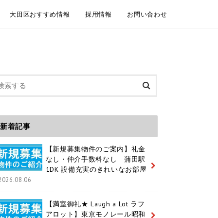
大田区おすすめ情報
採用情報
お問い合わせ
委託契約
介依頼
建物管理
規模修繕工事事例
大田区情報ブログ
魅力いっぱいの大田区 紹介動画
大田区ホームページ
大田区 通学区域
大田区 ユニークおおた
中途採用 / キャリア採用
新卒採用
メールフォーム お電話
LINEともだち追加
新着記事
【新規募集物件のご案内】礼金
なし・仲介手数料なし 蒲田駅
1DK 設備充実のきれいなお部屋
2026.08.06
【満室御礼★ Laugh a Lot ラフ
アロット】東京モノレール昭和