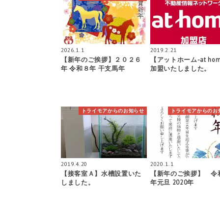
2026.1.1
2019.2.21
【新年のご挨拶】２０２６
【アットホーム-at hom
年 令和８年 干支馬年
加盟いたしました。
トライモアからのお知らせ
トライモアからのお
2019.4.20
2020.1.1
【接客室Ａ】水槽設置いた
【新年のご挨拶】 令
しました。
年元旦 2020年