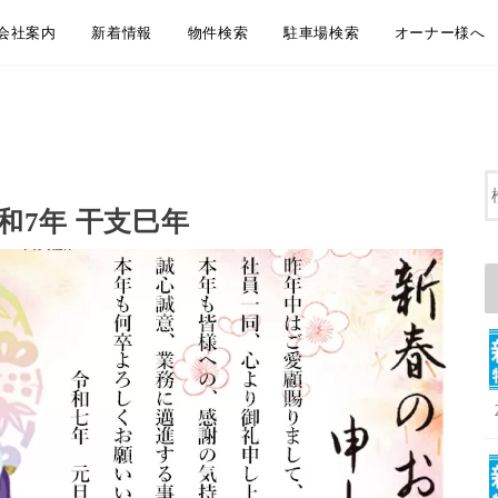
会社案内
新着情報
物件検索
駐車場検索
オーナー様へ
会社概要
アクセス
企業理念
代表挨拶
弊社からのお知らせ
新着物件情報
物件のご紹介方法のご案内
LINEともだち追加
無料お引越し見積り
地域から探す
沿線・駅から探す
通学・通勤時間から探す
大田区おすすめ賃貸居住用物件
大田区おすすめペット相談可物件
大田区おすすめ賃貸事業用物件
地域から探す
沿線・駅から探す
通学・通勤時間から探す
大田区おすすめ駐車場
賃貸管理 管理
空室募集・媒
リフォーム・
屋上防水・大
和7年 干支巳年