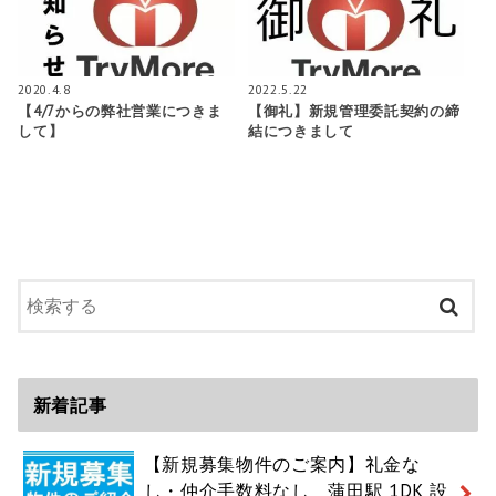
2020.4.8
2022.5.22
【4/7からの弊社営業につきま
【御礼】新規管理委託契約の締
して】
結につきまして
新着記事
【新規募集物件のご案内】礼金な
し・仲介手数料なし 蒲田駅 1DK 設