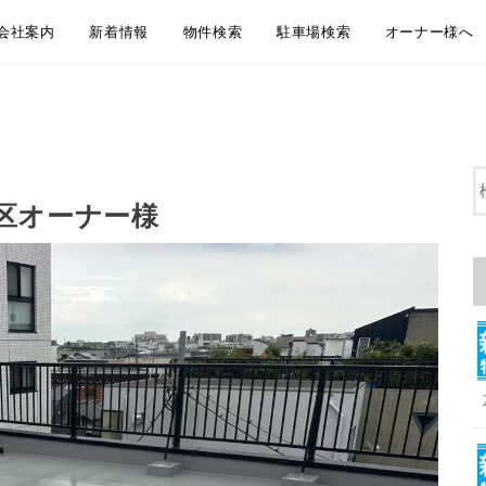
会社案内
新着情報
物件検索
駐車場検索
オーナー様へ
会社概要
アクセス
企業理念
代表挨拶
弊社からのお知らせ
新着物件情報
物件のご紹介方法のご案内
LINEともだち追加
無料お引越し見積り
地域から探す
沿線・駅から探す
通学・通勤時間から探す
大田区おすすめ賃貸居住用物件
大田区おすすめペット相談可物件
大田区おすすめ賃貸事業用物件
地域から探す
沿線・駅から探す
通学・通勤時間から探す
大田区おすすめ駐車場
賃貸管理 管理
空室募集・媒
リフォーム・
屋上防水・大
区オーナー様