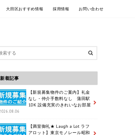
大田区おすすめ情報
採用情報
お問い合わせ
委託契約
介依頼
建物管理
規模修繕工事事例
大田区情報ブログ
魅力いっぱいの大田区 紹介動画
大田区ホームページ
大田区 通学区域
大田区 ユニークおおた
中途採用 / キャリア採用
新卒採用
メールフォーム お電話
LINEともだち追加
新着記事
【新規募集物件のご案内】礼金
なし・仲介手数料なし 蒲田駅
1DK 設備充実のきれいなお部屋
2026.08.06
【満室御礼★ Laugh a Lot ラフ
アロット】東京モノレール昭和