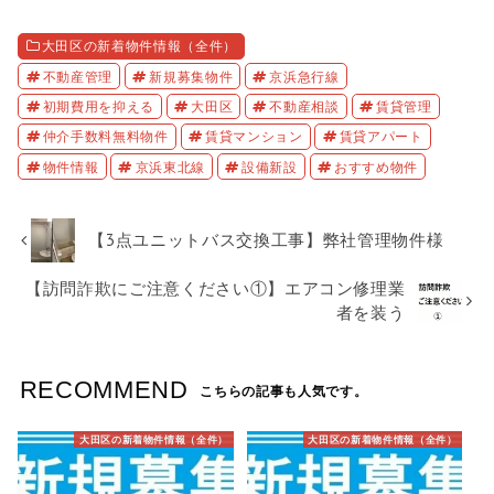
大田区の新着物件情報（全件）
不動産管理
新規募集物件
京浜急行線
初期費用を抑える
大田区
不動産相談
賃貸管理
仲介手数料無料物件
賃貸マンション
賃貸アパート
物件情報
京浜東北線
設備新設
おすすめ物件
【3点ユニットバス交換工事】弊社管理物件様
【訪問詐欺にご注意ください①】エアコン修理業
者を装う
RECOMMEND
こちらの記事も人気です。
大田区の新着物件情報（全件）
大田区の新着物件情報（全件）