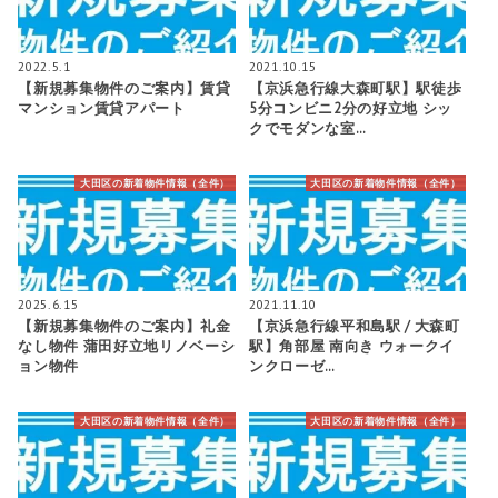
2022.5.1
2021.10.15
【新規募集物件のご案内】賃貸
【京浜急行線大森町駅】駅徒歩
マンション賃貸アパート
5分コンビニ2分の好立地 シッ
クでモダンな室…
大田区の新着物件情報（全件）
大田区の新着物件情報（全件）
2025.6.15
2021.11.10
【新規募集物件のご案内】礼金
【京浜急行線平和島駅 / 大森町
なし物件 蒲田好立地リノベーシ
駅】角部屋 南向き ウォークイ
ョン物件
ンクローゼ…
大田区の新着物件情報（全件）
大田区の新着物件情報（全件）