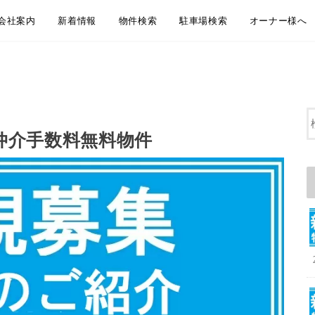
会社案内
新着情報
物件検索
駐車場検索
オーナー様へ
会社概要
アクセス
企業理念
代表挨拶
弊社からのお知らせ
新着物件情報
物件のご紹介方法のご案内
LINEともだち追加
無料お引越し見積り
地域から探す
沿線・駅から探す
通学・通勤時間から探す
大田区おすすめ賃貸居住用物件
大田区おすすめペット相談可物件
大田区おすすめ賃貸事業用物件
地域から探す
沿線・駅から探す
通学・通勤時間から探す
大田区おすすめ駐車場
賃貸管理 管理
空室募集・媒
リフォーム・
屋上防水・大
仲介手数料無料物件