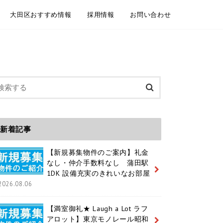
大田区おすすめ情報
採用情報
お問い合わせ
委託契約
介依頼
建物管理
規模修繕工事事例
大田区情報ブログ
魅力いっぱいの大田区 紹介動画
大田区ホームページ
大田区 通学区域
大田区 ユニークおおた
中途採用 / キャリア採用
新卒採用
メールフォーム お電話
LINEともだち追加
新着記事
【新規募集物件のご案内】礼金
なし・仲介手数料なし 蒲田駅
1DK 設備充実のきれいなお部屋
2026.08.06
【満室御礼★ Laugh a Lot ラフ
アロット】東京モノレール昭和