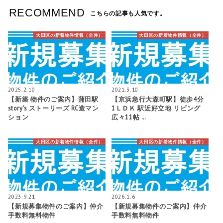
RECOMMEND
こちらの記事も人気です。
大田区の新着物件情報（全件）
大田区の新着物件情報（全件）
2025.2.10
2021.3.10
【新築 物件のご案内】蒲田駅
【京浜急行大森町駅】徒歩4分
story's ストーリーズ RC造マン
1ＬＤＫ 駅近好立地 リビング
ション
広々11帖 …
大田区の新着物件情報（全件）
大田区の新着物件情報（全件）
2023.9.21
2026.1.6
【新規募集物件のご案内】仲介
【新規募集物件のご案内】仲介
手数料無料物件
手数料無料物件