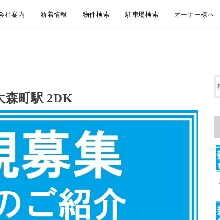
会社案内
新着情報
物件検索
駐車場検索
オーナー様へ
会社概要
アクセス
企業理念
代表挨拶
弊社からのお知らせ
新着物件情報
物件のご紹介方法のご案内
LINEともだち追加
無料お引越し見積り
地域から探す
沿線・駅から探す
通学・通勤時間から探す
大田区おすすめ賃貸居住用物件
大田区おすすめペット相談可物件
大田区おすすめ賃貸事業用物件
地域から探す
沿線・駅から探す
通学・通勤時間から探す
大田区おすすめ駐車場
賃貸管理 管理
空室募集・媒
リフォーム・
屋上防水・大
森町駅 2DK