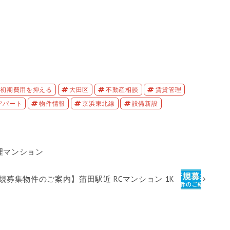
初期費用を抑える
大田区
不動産相談
賃貸管理
アパート
物件情報
京浜東北線
設備新設
理マンション
規募集物件のご案内】蒲田駅近 RCマンション 1K