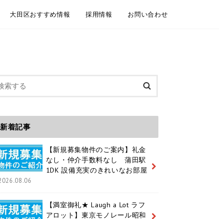
大田区おすすめ情報
採用情報
お問い合わせ
委託契約
介依頼
建物管理
規模修繕工事事例
大田区情報ブログ
魅力いっぱいの大田区 紹介動画
大田区ホームページ
大田区 通学区域
大田区 ユニークおおた
中途採用 / キャリア採用
新卒採用
メールフォーム お電話
LINEともだち追加
新着記事
【新規募集物件のご案内】礼金
なし・仲介手数料なし 蒲田駅
1DK 設備充実のきれいなお部屋
2026.08.06
【満室御礼★ Laugh a Lot ラフ
アロット】東京モノレール昭和