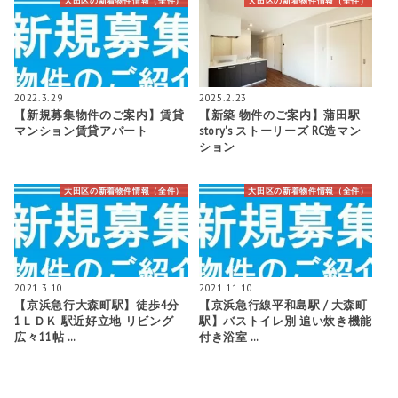
大田区の新着物件情報（全件）
大田区の新着物件情報（全件）
2022.3.29
2025.2.23
【新規募集物件のご案内】賃貸
【新築 物件のご案内】蒲田駅
マンション賃貸アパート
story's ストーリーズ RC造マン
ション
大田区の新着物件情報（全件）
大田区の新着物件情報（全件）
2021.3.10
2021.11.10
【京浜急行大森町駅】徒歩4分
【京浜急行線平和島駅 / 大森町
1ＬＤＫ 駅近好立地 リビング
駅】バストイレ別 追い炊き機能
広々11帖 …
付き浴室 …