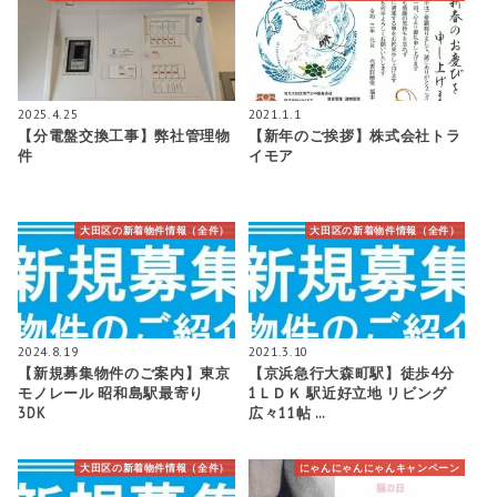
2025.4.25
2021.1.1
【分電盤交換工事】弊社管理物
【新年のご挨拶】株式会社トラ
件
イモア
大田区の新着物件情報（全件）
大田区の新着物件情報（全件）
2024.8.19
2021.3.10
【新規募集物件のご案内】東京
【京浜急行大森町駅】徒歩4分
モノレール 昭和島駅最寄り
1ＬＤＫ 駅近好立地 リビング
3DK
広々11帖 …
大田区の新着物件情報（全件）
にゃんにゃんにゃんキャンペーン