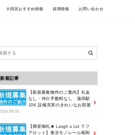
大田区おすすめ情報
採用情報
お問い合わせ
委託契約
介依頼
建物管理
規模修繕工事事例
大田区情報ブログ
魅力いっぱいの大田区 紹介動画
大田区ホームページ
大田区 通学区域
大田区 ユニークおおた
中途採用 / キャリア採用
新卒採用
メールフォーム お電話
LINEともだち追加
新着記事
【新規募集物件のご案内】礼金
なし・仲介手数料なし 蒲田駅
1DK 設備充実のきれいなお部屋
2026.08.06
【満室御礼★ Laugh a Lot ラフ
アロット】東京モノレール昭和