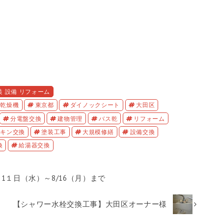
装 設備 リフォーム
房乾燥機
東京都
ダイノックシート
大田区
分電盤交換
建物管理
バス乾
リフォーム
ッキン交換
塗装工事
大規模修繕
設備交換
換
給湯器交換
1１日（水）～8/16（月）まで
【シャワー水栓交換工事】大田区オーナー様