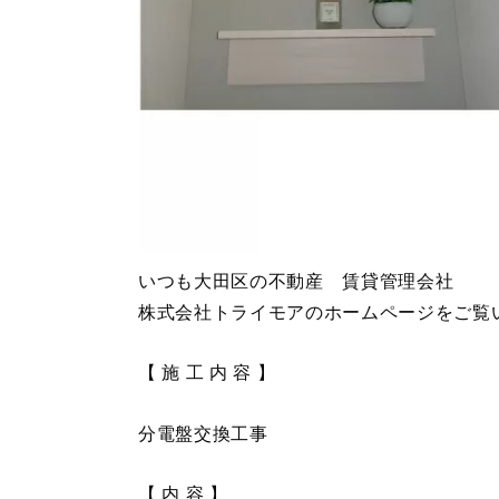
いつも大田区の不動産 賃貸管理会社
株式会社トライモアのホームページをご覧
【 施 工 内 容 】
分電盤交換工事
【 内 容 】