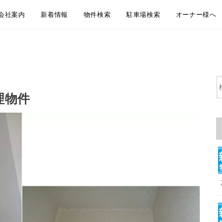
会社案内
新着情報
物件検索
駐車場検索
オーナー様へ
会社概要
アクセス
企業理念
代表挨拶
弊社からのお知らせ
新着物件情報
物件のご紹介方法のご案内
LINEともだち追加
無料お引越し見積り
地域から探す
沿線・駅から探す
通学・通勤時間から探す
大田区おすすめ賃貸居住用物件
大田区おすすめペット相談可物件
大田区おすすめ賃貸事業用物件
地域から探す
沿線・駅から探す
通学・通勤時間から探す
大田区おすすめ駐車場
賃貸管理 管理
空室募集・媒
リフォーム・
屋上防水・大
理物件