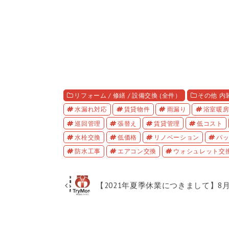
リフォーム / 修繕 / 設備交換 (全件）
その他 内
水漏れ対応
賃貸物件
雨漏り
浴室暖
巡回管理
張替え
賃貸管理
低コスト
水栓交換
低価格
リノベーション
パ
防水工事
エアコン交換
ウォシュレット交
【2021年夏季休業につきまして】8月