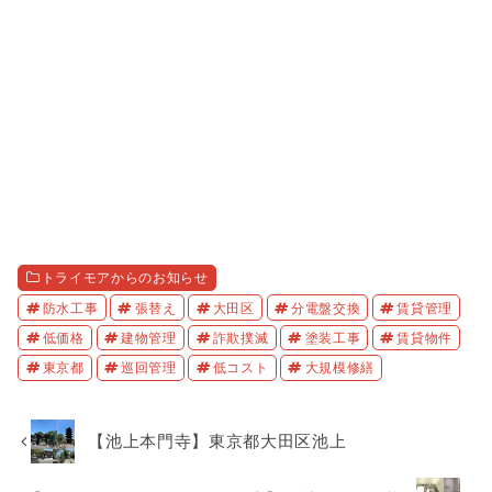
トライモアからのお知らせ
防水工事
張替え
大田区
分電盤交換
賃貸管理
低価格
建物管理
詐欺撲滅
塗装工事
賃貸物件
東京都
巡回管理
低コスト
大規模修繕
【池上本門寺】東京都大田区池上