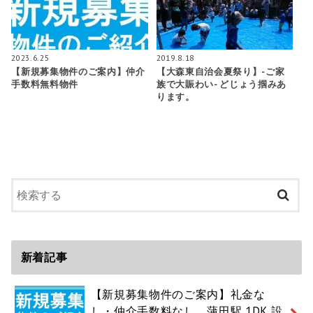
2023.6.25
2019.8.18
【新規募集物件のご案内】仲介
【大森東自治会夏祭り】-ご家
手数料無料物件
族で大賑わい- どじょう掴みあ
ります。
新着記事
【新規募集物件のご案内】礼金な
し・仲介手数料なし 蒲田駅 1DK 設