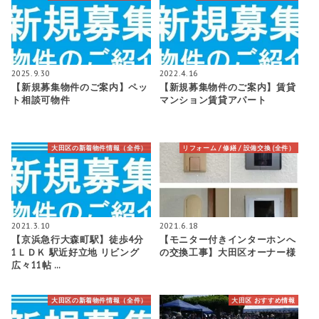
2025.9.30
2022.4.16
【新規募集物件のご案内】ペッ
【新規募集物件のご案内】賃貸
ト相談可物件
マンション賃貸アパート
大田区の新着物件情報（全件）
リフォーム / 修繕 / 設備交換 (全件）
2021.3.10
2021.6.18
【京浜急行大森町駅】徒歩4分
【モニター付きインターホンへ
1ＬＤＫ 駅近好立地 リビング
の交換工事】大田区オーナー様
広々11帖 …
大田区の新着物件情報（全件）
大田区 おすすめ情報