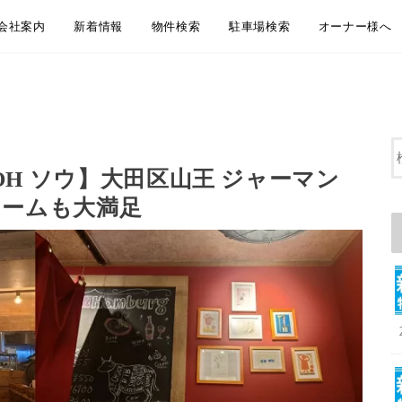
会社案内
新着情報
物件検索
駐車場検索
オーナー様へ
会社概要
アクセス
企業理念
代表挨拶
弊社からのお知らせ
新着物件情報
物件のご紹介方法のご案内
LINEともだち追加
無料お引越し見積り
地域から探す
沿線・駅から探す
通学・通勤時間から探す
大田区おすすめ賃貸居住用物件
大田区おすすめペット相談可物件
大田区おすすめ賃貸事業用物件
地域から探す
沿線・駅から探す
通学・通勤時間から探す
大田区おすすめ駐車場
賃貸管理 管理
空室募集・媒
リフォーム・
屋上防水・大
OH ソウ】大田区山王 ジャーマン
ュームも大満足