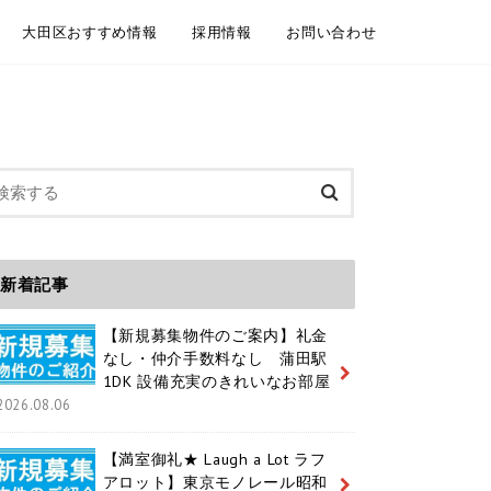
大田区おすすめ情報
採用情報
お問い合わせ
委託契約
介依頼
建物管理
規模修繕工事事例
大田区情報ブログ
魅力いっぱいの大田区 紹介動画
大田区ホームページ
大田区 通学区域
大田区 ユニークおおた
中途採用 / キャリア採用
新卒採用
メールフォーム お電話
LINEともだち追加
新着記事
【新規募集物件のご案内】礼金
なし・仲介手数料なし 蒲田駅
1DK 設備充実のきれいなお部屋
2026.08.06
【満室御礼★ Laugh a Lot ラフ
アロット】東京モノレール昭和