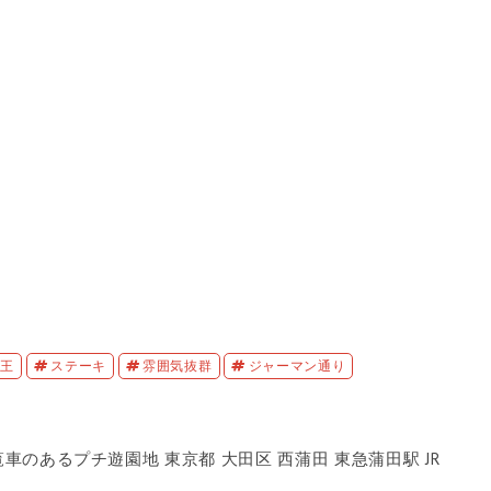
山王
ステーキ
雰囲気抜群
ジャーマン通り
車のあるプチ遊園地 東京都 大田区 西蒲田 東急蒲田駅 JR