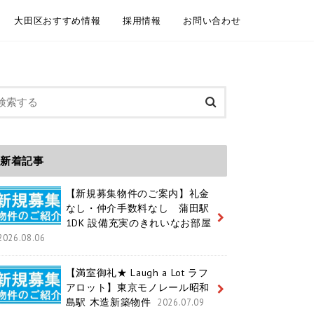
大田区おすすめ情報
採用情報
お問い合わせ
委託契約
介依頼
建物管理
規模修繕工事事例
大田区情報ブログ
魅力いっぱいの大田区 紹介動画
大田区ホームページ
大田区 通学区域
大田区 ユニークおおた
中途採用 / キャリア採用
新卒採用
メールフォーム お電話
LINEともだち追加
新着記事
【新規募集物件のご案内】礼金
なし・仲介手数料なし 蒲田駅
1DK 設備充実のきれいなお部屋
2026.08.06
【満室御礼★ Laugh a Lot ラフ
アロット】東京モノレール昭和
島駅 木造新築物件
2026.07.09