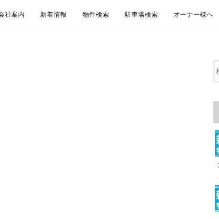
会社案内
新着情報
物件検索
駐車場検索
オーナー様へ
会社概要
アクセス
企業理念
代表挨拶
弊社からのお知らせ
新着物件情報
物件のご紹介方法のご案内
LINEともだち追加
無料お引越し見積り
地域から探す
沿線・駅から探す
通学・通勤時間から探す
大田区おすすめ賃貸居住用物件
大田区おすすめペット相談可物件
大田区おすすめ賃貸事業用物件
地域から探す
沿線・駅から探す
通学・通勤時間から探す
大田区おすすめ駐車場
賃貸管理 管理
空室募集・媒
リフォーム・
屋上防水・大