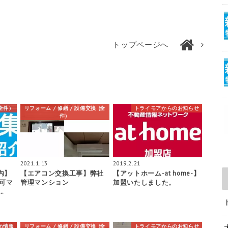
トップページへ
全件）
リフォーム / 修繕 / 設備交換 (全
トライモアからのお知らせ
件）
2021.1.13
2019.2.21
内】
【エアコン交換工事】弊社
【アットホーム-at home-】
可マ
管理マンション
加盟いたしました。
…
め情報
リフォーム / 修繕 / 設備交換 (全
トライモアからのお知らせ