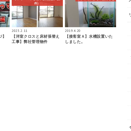
件）
2023.2.11
2019.4.20
ジ】
【洋室クロスと床材張替え
【接客室Ａ】水槽設置いた
工事】弊社管理物件
しました。