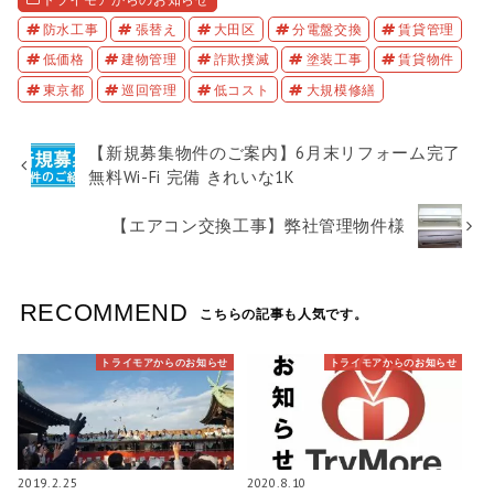
防水工事
張替え
大田区
分電盤交換
賃貸管理
低価格
建物管理
詐欺撲滅
塗装工事
賃貸物件
東京都
巡回管理
低コスト
大規模修繕
【新規募集物件のご案内】6月末リフォーム完了
無料Wi-Fi 完備 きれいな1K
【エアコン交換工事】弊社管理物件様
RECOMMEND
こちらの記事も人気です。
トライモアからのお知らせ
トライモアからのお知らせ
2019.2.25
2020.8.10