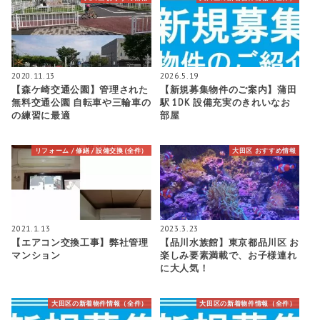
2020.11.13
2026.5.19
【森ケ崎交通公園】管理された
【新規募集物件のご案内】蒲田
無料交通公園 自転車や三輪車の
駅 1DK 設備充実のきれいなお
の練習に最適
部屋
リフォーム / 修繕 / 設備交換 (全件）
大田区 おすすめ情報
2021.1.13
2023.3.23
【エアコン交換工事】弊社管理
【品川水族館】東京都品川区 お
マンション
楽しみ要素満載で、お子様連れ
に大人気！
大田区の新着物件情報（全件）
大田区の新着物件情報（全件）