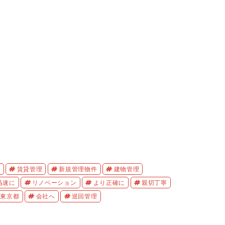
有
賃貸管理
新規管理物件
建物管理
迅速に
リノベーション
より正確に
親切丁寧
東京都
会社へ
巡回管理