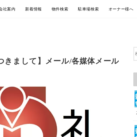
会社案内
新着情報
物件検索
駐車場検索
オーナー様へ
会社概要
アクセス
企業理念
代表挨拶
弊社からのお知らせ
新着物件情報
物件のご紹介方法のご案内
LINEともだち追加
無料お引越し見積り
地域から探す
沿線・駅から探す
通学・通勤時間から探す
大田区おすすめ賃貸居住用物件
大田区おすすめペット相談可物件
大田区おすすめ賃貸事業用物件
地域から探す
沿線・駅から探す
通学・通勤時間から探す
大田区おすすめ駐車場
賃貸管理 管理
空室募集・媒
リフォーム・
屋上防水・大
つきまして】メール/各媒体メール