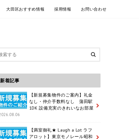
大田区おすすめ情報
採用情報
お問い合わせ
委託契約
介依頼
建物管理
規模修繕工事事例
大田区情報ブログ
魅力いっぱいの大田区 紹介動画
大田区ホームページ
大田区 通学区域
大田区 ユニークおおた
中途採用 / キャリア採用
新卒採用
メールフォーム お電話
LINEともだち追加
新着記事
【新規募集物件のご案内】礼金
なし・仲介手数料なし 蒲田駅
1DK 設備充実のきれいなお部屋
2026.08.06
【満室御礼★ Laugh a Lot ラフ
アロット】東京モノレール昭和